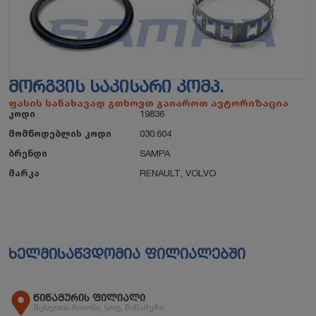
ᲛᲝᲠᲒᲕᲘᲡ ᲡᲐᲙᲘᲡᲐᲠᲘ ᲙᲝᲛᲞ.
ფასის სანახავად გთხოვთ გაიაროთ ავტორიზაცია
კოდი
19836
მომწოდებლის კოდი
030.604
ბრენდი
SAMPA
მარკა
RENAULT
,
VOLVO
ხელმისაწვდომია ფილიალებში
წიწამურის ფილიალი
მცხეთის რაიონი, სოფ. წიწამური