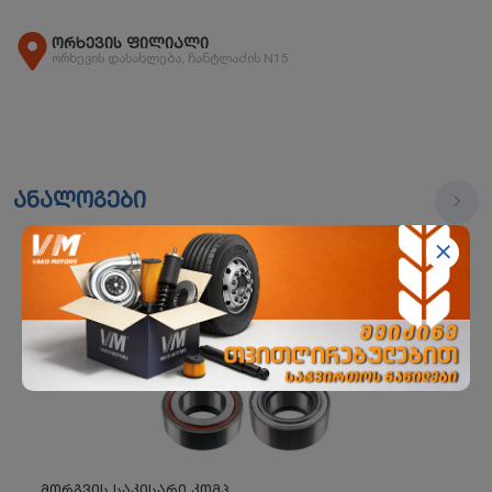
ორხევის ფილიალი
ორხევის დასახლება, ჩანტლაძის N15
ანალოგები
მორგვის საკისარი კომპ.