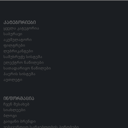
ᲙᲐᲢᲔᲒᲝᲠᲘᲔᲑᲘ
ყველა კატეგორია
საბურავი
აკუმულატორი
ფილტრები
ლუბრიკანტები
სამუხრუჭე სისტემა
ელექტრო ნაწილები
სათადარიგო ნაწილები
ჰაერის სისტემა
აუთლეტი
ᲘᲜᲤᲝᲠᲛᲐᲪᲘᲐ
ჩვენ შესახებ
სიახლეები
ბლოგი
გაიცანი ბრენდი
ვებგვერდით სარგებლობის პირობები