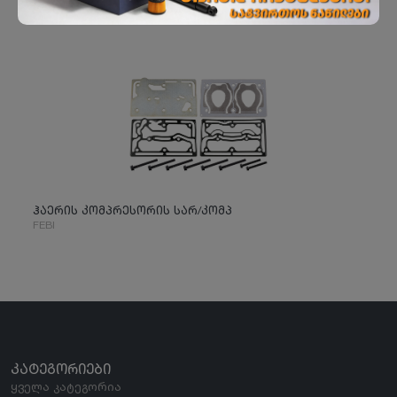
ჰაერის კომპრესორის სარ/კომპ
FEBI
ᲙᲐᲢᲔᲒᲝᲠᲘᲔᲑᲘ
ყველა კატეგორია