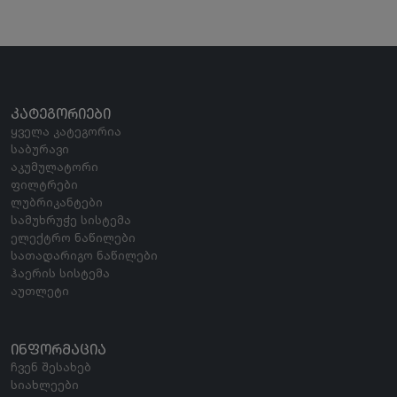
ᲙᲐᲢᲔᲒᲝᲠᲘᲔᲑᲘ
ყველა კატეგორია
საბურავი
აკუმულატორი
ფილტრები
ლუბრიკანტები
სამუხრუჭე სისტემა
ელექტრო ნაწილები
სათადარიგო ნაწილები
ჰაერის სისტემა
აუთლეტი
ᲘᲜᲤᲝᲠᲛᲐᲪᲘᲐ
ჩვენ შესახებ
სიახლეები