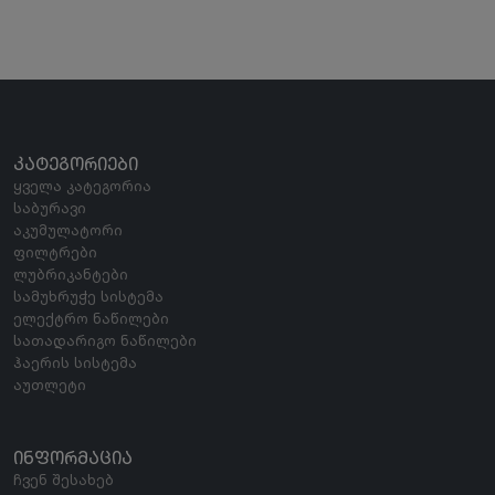
ᲙᲐᲢᲔᲒᲝᲠᲘᲔᲑᲘ
ყველა კატეგორია
საბურავი
აკუმულატორი
ფილტრები
ლუბრიკანტები
სამუხრუჭე სისტემა
ელექტრო ნაწილები
სათადარიგო ნაწილები
ჰაერის სისტემა
აუთლეტი
ᲘᲜᲤᲝᲠᲛᲐᲪᲘᲐ
ჩვენ შესახებ