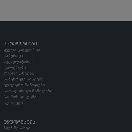
ᲙᲐᲢᲔᲒᲝᲠᲘᲔᲑᲘ
ყველა კატეგორია
საბურავი
აკუმულატორი
ფილტრები
ლუბრიკანტები
სამუხრუჭე სისტემა
ელექტრო ნაწილები
სათადარიგო ნაწილები
ჰაერის სისტემა
აუთლეტი
ᲘᲜᲤᲝᲠᲛᲐᲪᲘᲐ
ჩვენ შესახებ