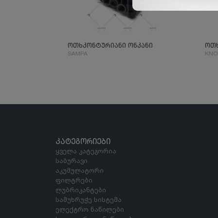
ოთხკონტურიანი ონკანი
ოთხ
SAMPA
KNO
ᲙᲐᲢᲔᲒᲝᲠᲘᲔᲑᲘ
ყველა კატეგორია
საბურავი
აკუმულატორი
ფილტრები
ლუბრიკანტები
სამუხრუჭე სისტემა
ელექტრო ნაწილები