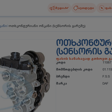
მედია
აუთლეტი
ფას
კანი
ოთხკონტურიანი ონკანი (სენსორის გარეშე)
ᲝᲗᲮᲙᲝᲜᲢᲣᲠᲘ
(ᲡᲔᲜᲡᲝᲠᲘᲡ Გ
ფასის სანახავად გთხოვთ 
კოდი
11067
მომწოდებლის კოდი
01.115
ბრენდი
F.S.S
მარკა
DAF