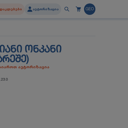
დაკლებები
ავტორიზაცია
GEO
ᲐᲜᲘ ᲝᲜᲙᲐᲜᲘ
ᲐᲠᲔᲨᲔ)
გაიაროთ ავტორიზაცია
.23.0