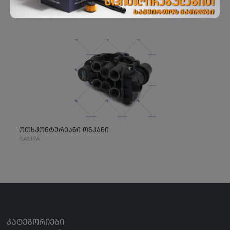
ოთხკონტურიანი ონკანი
SAMPA
ᲙᲐᲢᲔᲒᲝᲠᲘᲔᲑᲘ