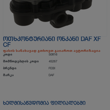
ᲝᲗᲮᲙᲝᲜᲢᲣᲠᲘᲐᲜᲘ ᲝᲜᲙᲐᲜᲘ DAF XF
CF
ფასის სანახავად გთხოვთ გაიაროთ ავტორიზაცია
კოდი
50816
მომწოდებლის კოდი
45267
ბრენდი
FEBI
მარკა
DAF
ხელმისაწვდომია ფილიალებში