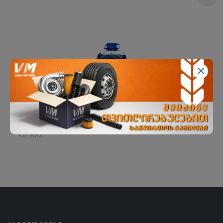
KALWAX (-40) მინის საწმ. კონც.ზამთ. 5L
KALWAX