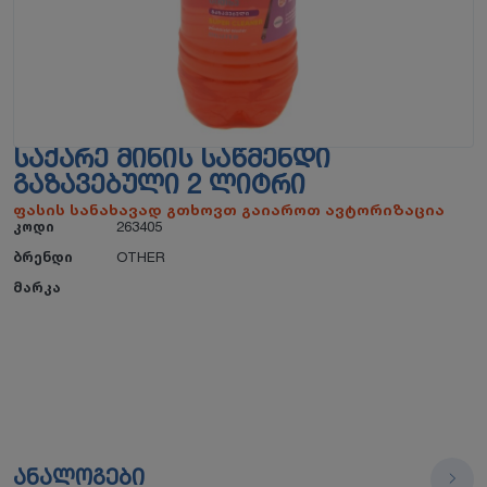
ᲡᲐᲥᲐᲠᲔ ᲛᲘᲜᲘᲡ ᲡᲐᲬᲛᲔᲜᲓᲘ
ᲒᲐᲖᲐᲕᲔᲑᲣᲚᲘ 2 ᲚᲘᲢᲠᲘ
ფასის სანახავად გთხოვთ გაიაროთ ავტორიზაცია
კოდი
263405
ბრენდი
OTHER
მარკა
ანალოგები