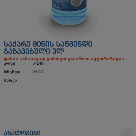
ᲡᲐᲥᲐᲠᲔ ᲛᲘᲜᲘᲡ ᲡᲐᲬᲛᲔᲜᲓᲘ
ᲒᲐᲖᲐᲕᲔᲑᲣᲚᲘ 3Ლ
ფასის სანახავად გთხოვთ გაიაროთ ავტორიზაცია
კოდი
642497
ბრენდი
VAICO
მარკა
ანალოგები