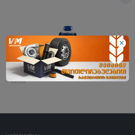
KALWAX (-40) მინის საწმ. კონც.ზამთ. 5L
KALWAX