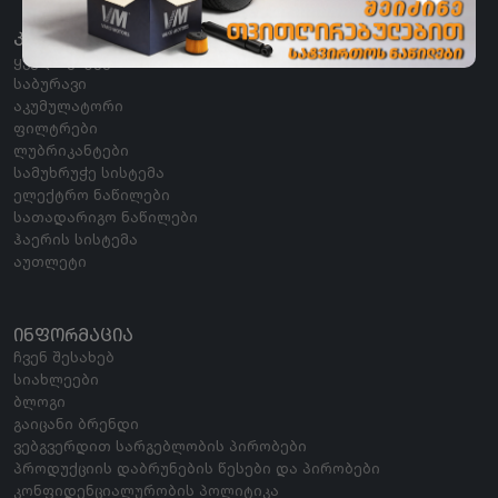
ᲙᲐᲢᲔᲒᲝᲠᲘᲔᲑᲘ
ყველა კატეგორია
საბურავი
აკუმულატორი
ფილტრები
ლუბრიკანტები
სამუხრუჭე სისტემა
ელექტრო ნაწილები
სათადარიგო ნაწილები
ჰაერის სისტემა
აუთლეტი
ᲘᲜᲤᲝᲠᲛᲐᲪᲘᲐ
ჩვენ შესახებ
სიახლეები
ბლოგი
გაიცანი ბრენდი
ვებგვერდით სარგებლობის პირობები
პროდუქციის დაბრუნების წესები და პირობები
კონფიდენციალურობის პოლიტიკა