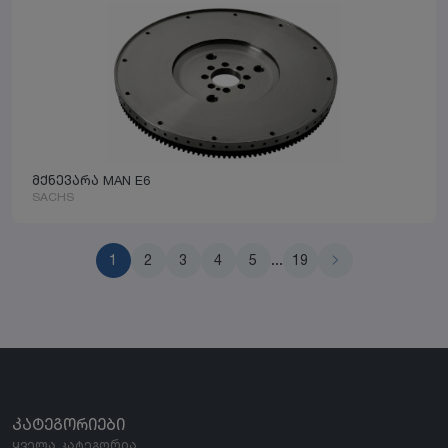
მქნევარა MAN E6
SACHS
1
2
3
4
5
...
19
ᲙᲐᲢᲔᲒᲝᲠᲘᲔᲑᲘ
ყველა კატეგორია