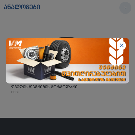
ანალოგები
ღვედის დამჭიმის გორგოლაჭი
FEBI