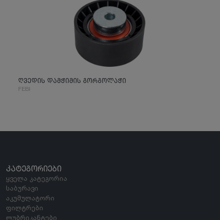
ღვედის დამჭიმის გორგოლაჭი
FEBI
ᲙᲐᲢᲔᲒᲝᲠᲘᲔᲑᲘ
ყველა კატეგორია
საბურავი
აკუმულატორი
ფილტრები
ლუბრიკანტები