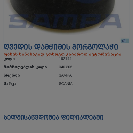
ᲦᲕᲔᲓᲘᲡ ᲓᲐᲛᲭᲘᲛᲘᲡ ᲒᲝᲠᲒᲝᲚᲐᲭᲘ
ფასის სანახავად გთხოვთ გაიაროთ ავტორიზაცია
კოდი
192144
მომწოდებლის კოდი
040.205
ბრენდი
SAMPA
მარკა
SCANIA
ხელმისაწვდომია ფილიალებში