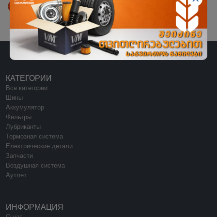
Цицамури филиал
Мцхетский район, село Цицамури.
КАТЕГОРИИ
Все категории
Шины
Аккумулятор
Фильтры
Лубриканты
Тормозная система
Електрические детали
Запчасти
Воздушная система
Аутлет
ИНФОРМАЦИЯ
О нас