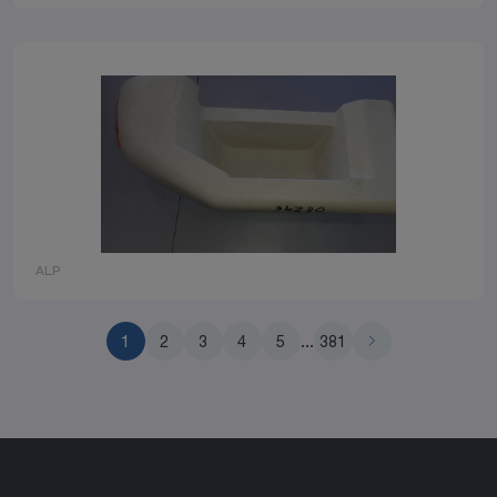
ALP
1
2
3
4
5
...
381