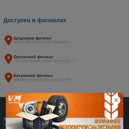
Доступен в филиалах
Цицамури филиал
Мцхетский район, село Цицамури.
Орхевский филиал
Посёлок Орхеви, улица Чантладзе, 15
Батумский филиал
Батуми, Аэропортское шоссе 243Б
КАТЕГОРИИ
Все категории