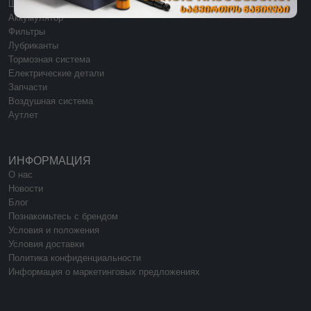
Шины
Аккумулятор
Фильтры
Лубриканты
Тормозная система
Електрические детали
Запчасти
Воздушная система
Аутлет
ИНФОРМАЦИЯ
О нас
Новости
Блог
Познакомьтесь с брендом
Условия и положения
Условия доставки
Политика конфиденциальности
Информация о маркетинговых предложениях