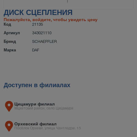
ДИСК СЦЕПЛЕНИЯ
Пожалуйста, войдите, чтобы увидеть цену
Код
21135
Артикул
343021110
Бренд
SCHAEFFLER
Марка
DAF
Доступен в филиалах
Цицамури филиал
Мцхетский район, село Цицамури.
Орхевский филиал
Посёлок Орхеви, улица Чантладзе, 15